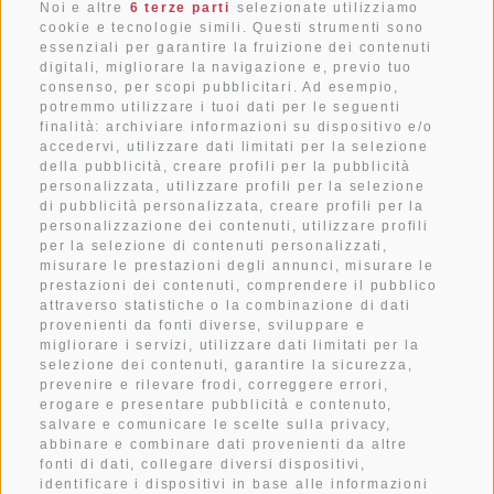
Noi e altre
6 terze parti
selezionate utilizziamo
cookie e tecnologie simili. Questi strumenti sono
essenziali per garantire la fruizione dei contenuti
Via al Ponte dei Corrieri 1
digitali, migliorare la navigazione e, previo tuo
I-39038
San Candido
consenso, per scopi pubblicitari. Ad esempio,
potremmo utilizzare i tuoi dati per le seguenti
Alto Adige . Dolomiti
finalità: archiviare informazioni su dispositivo e/o
accedervi, utilizzare dati limitati per la selezione
della pubblicità, creare profili per la pubblicità
personalizzata, utilizzare profili per la selezione
METEO
di pubblicità personalizzata, creare profili per la
personalizzazione dei contenuti, utilizzare profili
per la selezione di contenuti personalizzati,
COME RAGGIUNGERCI
misurare le prestazioni degli annunci, misurare le
prestazioni dei contenuti, comprendere il pubblico
attraverso statistiche o la combinazione di dati
IMMAGINI
provenienti da fonti diverse, sviluppare e
migliorare i servizi, utilizzare dati limitati per la
selezione dei contenuti, garantire la sicurezza,
prevenire e rilevare frodi, correggere errori,
CONTATTO
erogare e presentare pubblicità e contenuto,
salvare e comunicare le scelte sulla privacy,
abbinare e combinare dati provenienti da altre
fonti di dati, collegare diversi dispositivi,
identificare i dispositivi in base alle informazioni