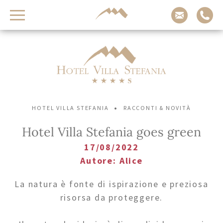
Vacanze da sogno
sulle Dolomiti
Arrivo
Adulti
Bambini
-
-
•
HOTEL VILLA STEFANIA
RACCONTI & NOVITÀ
+
+
Hotel Villa Stefania goes green
Partenza
17/08/2022
Autore
:
Alice
La natura è fonte di ispirazione e preziosa
RICHIEDI ADESSO
risorsa da proteggere.
VERIFICA DISPONIBILITÀ