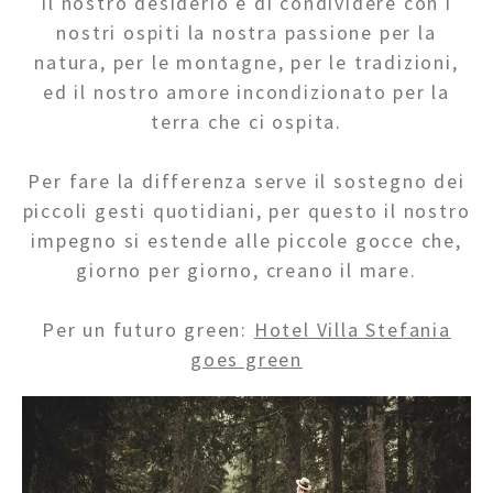
Il nostro desiderio è di condividere con i
nostri ospiti la nostra passione per la
Tel.+39 0474 91 35 88
natura, per le montagne, per le tradizioni,
ed il nostro amore incondizionato per la
info@villastefania.com
terra che ci ospita.
Per fare la differenza serve il sostegno dei
Via al Ponte dei Corrieri 1
.
I-39038
San
piccoli gesti quotidiani, per questo il nostro
Candido
.
Alto Adige . Dolomiti
impegno si estende alle piccole gocce che,
giorno per giorno, creano il mare.
Per un futuro green:
Hotel Villa Stefania
goes green