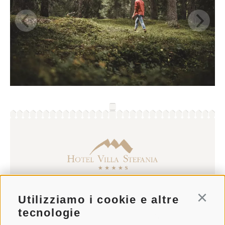
info@villastefania.com
Utilizziamo i cookie e altre
Conti
tecnologie
T+39 0474 91 35 88