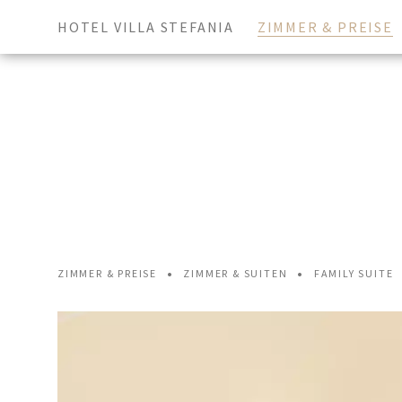
HOTEL VILLA STEFANIA
ZIMMER & PREISE
•
•
ZIMMER & PREISE
ZIMMER & SUITEN
FAMILY SUITE
Anreise
Abr