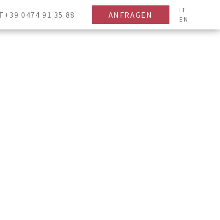
IT
T+39 0474 91 35 88
ANFRAGEN
EN
Kinder
-
+