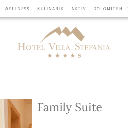
WELLNESS
KULINARIK
AKTIV
DOLOMITEN
Ihr Aufenthalt im
Hotel Villa Stefania
eise
Erwachsene
-
+
Family Suite
JETZT ANFRAGEN