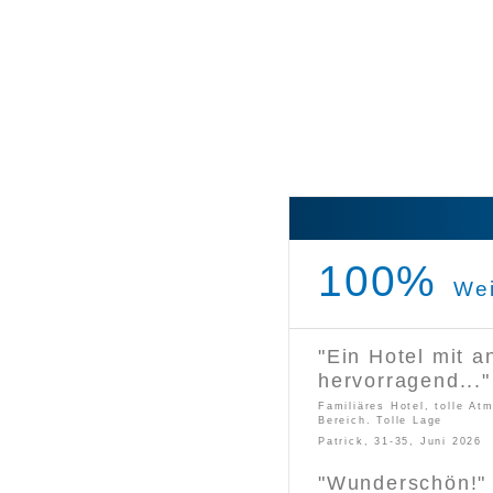
100%
Wei
"
Ein Hotel mit 
hervorragend...
"
Familiäres Hotel, tolle At
Bereich. Tolle Lage
Patrick, 31-35, Juni 2026
"
Wunderschön!
"