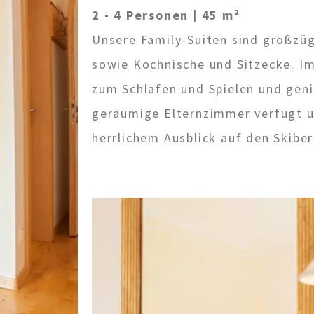
2 - 4 Personen
| 45 m²
VERFÜGBARKEIT PRÜFEN
Unsere Family-Suiten sind großzü
Tel.+39 0474 91 35 88
sowie Kochnische und Sitzecke. Im
zum Schlafen und Spielen und gen
info@villastefania.com
geräumige Elternzimmer verfügt 
herrlichem Ausblick auf den Skibe
otenbrücke 1
.
I-39038
Innichen
.
Südtirol . 