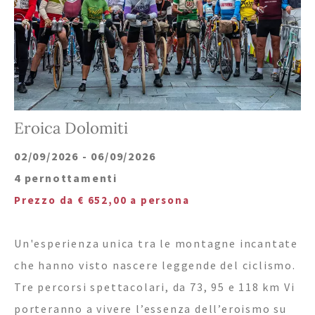
Tel.+39 0474 91 35 88
info@villastefania.com
Via al Ponte dei Corrieri 1
.
I-39038
San
Eroica Dolomiti
Candido
.
Alto Adige . Dolomiti
02/09/2026 - 06/09/2026
4 pernottamenti
Prezzo da € 652,00 a persona
Un'esperienza unica tra le montagne incantate
che hanno visto nascere leggende del ciclismo.
Tre percorsi spettacolari, da 73, 95 e 118 km Vi
porteranno a vivere l’essenza dell’eroismo su