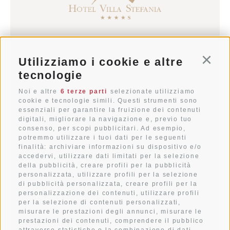
info@villastefania.com
Utilizziamo i cookie e altre
Conti
T+39 0474 91 35 88
tecnologie
Noi e altre
6 terze parti
selezionate utilizziamo
Via al Ponte dei Corrieri 1
cookie e tecnologie simili. Questi strumenti sono
essenziali per garantire la fruizione dei contenuti
I-39038
San Candido
digitali, migliorare la navigazione e, previo tuo
Alto Adige . Dolomiti
consenso, per scopi pubblicitari. Ad esempio,
potremmo utilizzare i tuoi dati per le seguenti
finalità: archiviare informazioni su dispositivo e/o
accedervi, utilizzare dati limitati per la selezione
della pubblicità, creare profili per la pubblicità
METEO
personalizzata, utilizzare profili per la selezione
di pubblicità personalizzata, creare profili per la
personalizzazione dei contenuti, utilizzare profili
COME RAGGIUNGERCI
per la selezione di contenuti personalizzati,
misurare le prestazioni degli annunci, misurare le
prestazioni dei contenuti, comprendere il pubblico
IMMAGINI