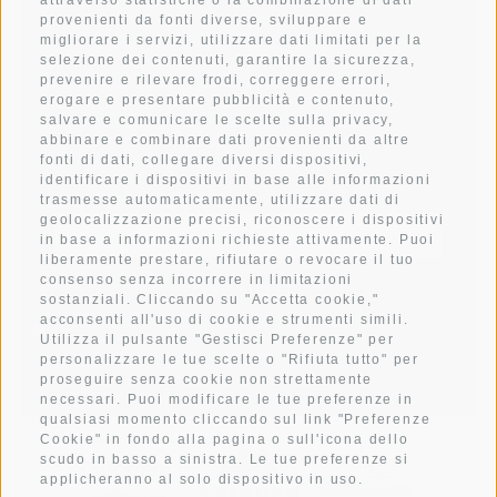
attraverso statistiche o la combinazione di dati
provenienti da fonti diverse, sviluppare e
migliorare i servizi, utilizzare dati limitati per la
CONTATTO
selezione dei contenuti, garantire la sicurezza,
prevenire e rilevare frodi, correggere errori,
erogare e presentare pubblicità e contenuto,
salvare e comunicare le scelte sulla privacy,
abbinare e combinare dati provenienti da altre
Iscriviti alla newsletter
fonti di dati, collegare diversi dispositivi,
identificare i dispositivi in base alle informazioni
trasmesse automaticamente, utilizzare dati di
geolocalizzazione precisi, riconoscere i dispositivi
in base a informazioni richieste attivamente. Puoi
liberamente prestare, rifiutare o revocare il tuo
consenso senza incorrere in limitazioni
ISCRIVITI
sostanziali. Cliccando su "Accetta cookie,"
acconsenti all'uso di cookie e strumenti simili.
Letto e compreso la
privacy policy
, autorizzo il Titolare al
Utilizza il pulsante "Gestisci Preferenze" per
trattamento dei dati personali
personalizzare le tue scelte o "Rifiuta tutto" per
proseguire senza cookie non strettamente
necessari. Puoi modificare le tue preferenze in
qualsiasi momento cliccando sul link "Preferenze
Cookie" in fondo alla pagina o sull'icona dello
scudo in basso a sinistra. Le tue preferenze si
applicheranno al solo dispositivo in uso.