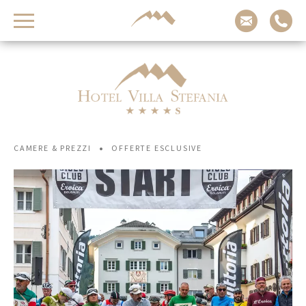
Vacanze da sogno
sulle Dolomiti
Arrivo
Adulti
Bambini
-
-
•
CAMERE & PREZZI
OFFERTE ESCLUSIVE
+
+
Partenza
RICHIEDI ADESSO
VERIFICA DISPONIBILITÀ