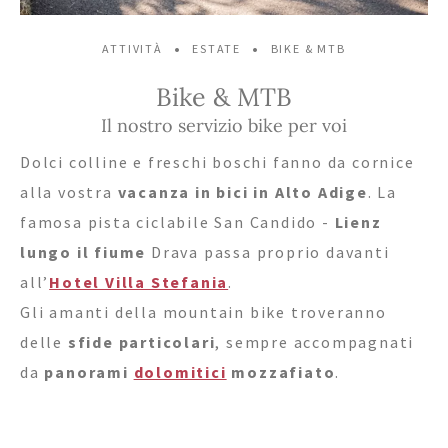
Tel.+39 0474 91 35 88
•
•
ATTIVITÀ
ESTATE
BIKE & MTB
Bike & MTB
info@villastefania.com
Il nostro servizio bike per voi
Dolci colline e freschi boschi fanno da cornice
Via al Ponte dei Corrieri 1
.
I-39038
San
alla vostra
vacanza in bici in Alto Adige
. La
Candido
.
Alto Adige . Dolomiti
famosa pista ciclabile San Candido -
Lienz
lungo il fiume
Drava passa proprio davanti
all’
Hotel Villa Stefania
.
Gli amanti della mountain bike troveranno
delle
sfide particolari
, sempre accompagnati
da
panorami
dolomitici
mozzafiato
.