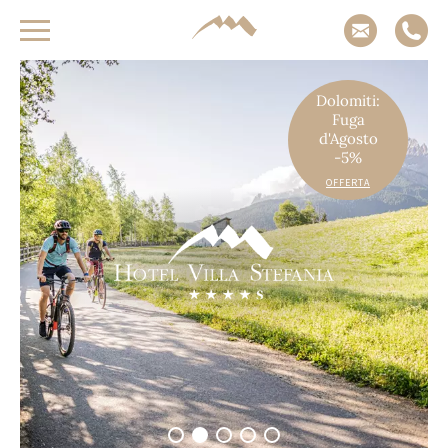
Vacanze da sogno
sulle Dolomiti
Dolomiti:
Fuga
d'Agosto
-5%
Arrivo
Adulti
Bambini
OFFERTA
-
-
+
+
Partenza
RICHIEDI ADESSO
VERIFICA DISPONIBILITÀ