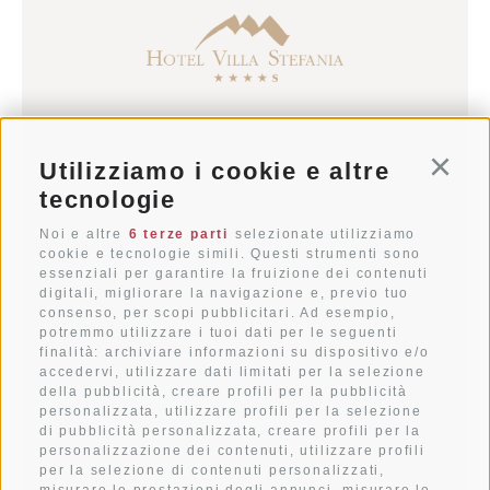
info@villastefania.com
Utilizziamo i cookie e altre
Conti
T+39 0474 91 35 88
tecnologie
Noi e altre
6 terze parti
selezionate utilizziamo
Via al Ponte dei Corrieri 1
cookie e tecnologie simili. Questi strumenti sono
essenziali per garantire la fruizione dei contenuti
I-39038
San Candido
digitali, migliorare la navigazione e, previo tuo
Alto Adige . Dolomiti
consenso, per scopi pubblicitari. Ad esempio,
potremmo utilizzare i tuoi dati per le seguenti
finalità: archiviare informazioni su dispositivo e/o
accedervi, utilizzare dati limitati per la selezione
della pubblicità, creare profili per la pubblicità
METEO
personalizzata, utilizzare profili per la selezione
di pubblicità personalizzata, creare profili per la
personalizzazione dei contenuti, utilizzare profili
COME RAGGIUNGERCI
per la selezione di contenuti personalizzati,