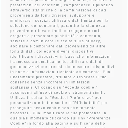
misurare le prestazioni degli annunci, misurare le
prestazioni dei contenuti, comprendere il pubblico
IMMAGINI
attraverso statistiche o la combinazione di dati
provenienti da fonti diverse, sviluppare e
migliorare i servizi, utilizzare dati limitati per la
CONTATTO
selezione dei contenuti, garantire la sicurezza,
prevenire e rilevare frodi, correggere errori,
erogare e presentare pubblicità e contenuto,
salvare e comunicare le scelte sulla privacy,
abbinare e combinare dati provenienti da altre
fonti di dati, collegare diversi dispositivi,
Iscriviti alla newsletter
identificare i dispositivi in base alle informazioni
trasmesse automaticamente, utilizzare dati di
geolocalizzazione precisi, riconoscere i dispositivi
in base a informazioni richieste attivamente. Puoi
liberamente prestare, rifiutare o revocare il tuo
consenso senza incorrere in limitazioni
ISCRIVITI
sostanziali. Cliccando su "Accetta cookie,"
acconsenti all'uso di cookie e strumenti simili.
Letto e compreso la
privacy policy
, autorizzo il Titolare al
Utilizza il pulsante "Gestisci Preferenze" per
trattamento dei dati personali
personalizzare le tue scelte o "Rifiuta tutto" per
proseguire senza cookie non strettamente
necessari. Puoi modificare le tue preferenze in
qualsiasi momento cliccando sul link "Preferenze
Cookie" in fondo alla pagina o sull'icona dello