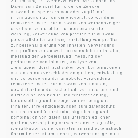
Zustimmung, zu Werbezwecken. Wir können Ihre
Daten zum Beispiel für folgende Zwecke
An der Botenbrücke 1
verwenden: speichern von oder zugriff auf
informationen auf einem endgerät, verwendung
I-39038
Innichen
reduzierter daten zur auswahl von werbeanzeigen,
Südtirol . Dolomiten
erstellung von profilen für personalisierte
werbung, verwendung von profilen zur auswahl
personalisierter werbung, erstellung von profilen
zur personalisierung von inhalten, verwendung
von profilen zur auswahl personalisierter inhalte,
WETTER
messung der werbeleistung, messung der
performance von inhalten, analyse von
zielgruppen durch statistiken oder kombinationen
ANREISE
von daten aus verschiedenen quellen, entwicklung
und verbesserung der angebote, verwendung
reduzierter daten zur auswahl von inhalten,
IMPRESSIONEN
gewährleistung der sicherheit, verhinderung und
aufdeckung von betrug und fehlerbehebung,
bereitstellung und anzeige von werbung und
KONTAKT
inhalten, ihre entscheidungen zum datenschutz
speichern und übermitteln, abgleichung und
kombination von daten aus unterschiedlichen
quellen, verknüpfung verschiedener endgeräte,
identifikation von endgeräten anhand automatisch
übermittelter informationen, verwendung genauer
Newsletter anmelden