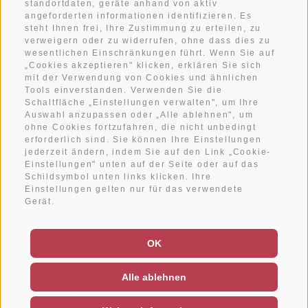
standortdaten, geräte anhand von aktiv
angeforderten informationen identifizieren. Es
steht Ihnen frei, Ihre Zustimmung zu erteilen, zu
verweigern oder zu widerrufen, ohne dass dies zu
wesentlichen Einschränkungen führt. Wenn Sie auf
„Cookies akzeptieren" klicken, erklären Sie sich
ANMELDEN
mit der Verwendung von Cookies und ähnlichen
Tools einverstanden. Verwenden Sie die
Ich habe die
Datenschutzbestimmungen
gelesen und
Schaltfläche „Einstellungen verwalten", um Ihre
verstanden und stimme der Verarbeitung meiner
Auswahl anzupassen oder „Alle ablehnen", um
personenbezogenen Daten durch den Verantwortlichen zu
ohne Cookies fortzufahren, die nicht unbedingt
erforderlich sind. Sie können Ihre Einstellungen
jederzeit ändern, indem Sie auf den Link „Cookie-
Einstellungen" unten auf der Seite oder auf das
Schildsymbol unten links klicken. Ihre
Einstellungen gelten nur für das verwendete
Gerät.
OK
Impressum
Sitemap
MwSt-Nr.01243530217
Cookie-Richtlinie
Alle ablehnen
Privacy
Cookie Präferenzen