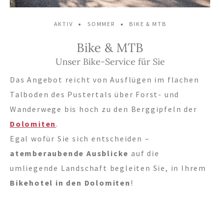
Tel.+39 0474 91 35 88
•
•
AKTIV
SOMMER
BIKE & MTB
Bike & MTB
info@villastefania.com
Unser Bike-Service für Sie
Das Angebot reicht von Ausflügen im flachen
An der Botenbrücke 1
.
I-39038
Innichen
.
Talboden des Pustertals über Forst- und
Südtirol . Dolomiten
Wanderwege bis hoch zu den Berggipfeln der
Dolomiten
.
Egal wofür Sie sich entscheiden –
atemberaubende Ausblicke
auf die
umliegende Landschaft begleiten Sie, in Ihrem
Bikehotel in den Dolomiten
!