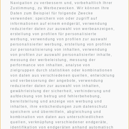
Navigation zu verbessern und, vorbehaltlich Ihrer
Zustimmung, zu Werbezwecken. Wir können Ihre
An der Botenbrücke 1
Daten zum Beispiel für folgende Zwecke
verwenden: speichern von oder zugriff auf
I-39038
Innichen
informationen auf einem endgerät, verwendung
Südtirol . Dolomiten
reduzierter daten zur auswahl von werbeanzeigen,
erstellung von profilen für personalisierte
werbung, verwendung von profilen zur auswahl
personalisierter werbung, erstellung von profilen
zur personalisierung von inhalten, verwendung
WETTER
von profilen zur auswahl personalisierter inhalte,
messung der werbeleistung, messung der
performance von inhalten, analyse von
ANREISE
zielgruppen durch statistiken oder kombinationen
von daten aus verschiedenen quellen, entwicklung
und verbesserung der angebote, verwendung
IMPRESSIONEN
reduzierter daten zur auswahl von inhalten,
gewährleistung der sicherheit, verhinderung und
aufdeckung von betrug und fehlerbehebung,
KONTAKT
bereitstellung und anzeige von werbung und
inhalten, ihre entscheidungen zum datenschutz
speichern und übermitteln, abgleichung und
kombination von daten aus unterschiedlichen
quellen, verknüpfung verschiedener endgeräte,
identifikation von endgeräten anhand automatisch