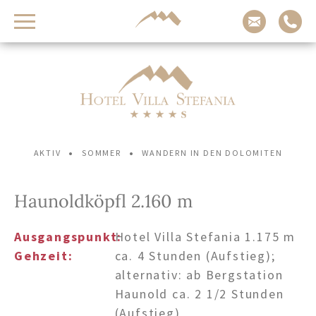
Ihr Aufenthalt im
Hotel Villa Stefania
Anreise
Erwachsene
Kinder
-
-
•
•
AKTIV
SOMMER
WANDERN IN DEN DOLOMITEN
+
+
Abreise
Haunoldköpfl 2.160 m
Ausgangspunkt:
Hotel Villa Stefania 1.175 m
Gehzeit:
ca. 4 Stunden (Aufstieg);
JETZT ANFRAGEN
alternativ: ab Bergstation
Haunold ca. 2 1/2 Stunden
VERFÜGBARKEIT PRÜFEN
(Aufstieg)