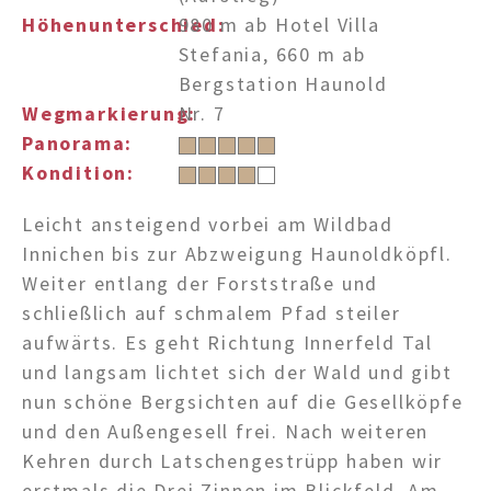
Höhenunterschied:
980 m ab Hotel Villa
Tel.+39 0474 91 35 88
Stefania, 660 m ab
Bergstation Haunold
info@villastefania.com
Wegmarkierung:
Nr. 7
Panorama:
Kondition:
An der Botenbrücke 1
.
I-39038
Innichen
.
Südtirol . Dolomiten
Leicht ansteigend vorbei am Wildbad
Innichen bis zur Abzweigung Haunoldköpfl.
Weiter entlang der Forststraße und
schließlich auf schmalem Pfad steiler
aufwärts. Es geht Richtung Innerfeld Tal
und langsam lichtet sich der Wald und gibt
nun schöne Bergsichten auf die Gesellköpfe
und den Außengesell frei. Nach weiteren
Kehren durch Latschengestrüpp haben wir
erstmals die Drei Zinnen im Blickfeld. Am