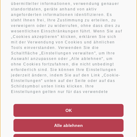
Newsletter anmelden
übermittelter informationen, verwendung genauer
standortdaten, geräte anhand von aktiv
angeforderten informationen identifizieren. Es
steht Ihnen frei, Ihre Zustimmung zu erteilen, zu
verweigern oder zu widerrufen, ohne dass dies zu
wesentlichen Einschränkungen führt. Wenn Sie auf
ANMELDEN
„Cookies akzeptieren" klicken, erklären Sie sich
mit der Verwendung von Cookies und ähnlichen
Ich habe die
Datenschutzbestimmungen
gelesen und
Tools einverstanden. Verwenden Sie die
verstanden und stimme der Verarbeitung meiner
Schaltfläche „Einstellungen verwalten", um Ihre
personenbezogenen Daten durch den Verantwortlichen zu
Auswahl anzupassen oder „Alle ablehnen", um
ohne Cookies fortzufahren, die nicht unbedingt
erforderlich sind. Sie können Ihre Einstellungen
jederzeit ändern, indem Sie auf den Link „Cookie-
Einstellungen" unten auf der Seite oder auf das
Schildsymbol unten links klicken. Ihre
Einstellungen gelten nur für das verwendete
Gerät.
OK
Impressum
Sitemap
MwSt-Nr.01243530217
Cookie-Richtlinie
Alle ablehnen
Privacy
Cookie Präferenzen