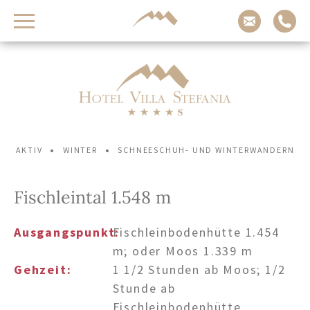
Ihr Aufenthalt im
Hotel Villa Stefania
Anreise
Erwachsene
Kinder
-
-
•
•
AKTIV
WINTER
SCHNEESCHUH- UND WINTERWANDERN
+
+
Abreise
Fischleintal 1.548 m
Ausgangspunkt:
Fischleinbodenhütte 1.454
m; oder Moos 1.339 m
JETZT ANFRAGEN
Gehzeit:
1 1/2 Stunden ab Moos; 1/2
Stunde ab
VERFÜGBARKEIT PRÜFEN
Fischleinbodenhütte