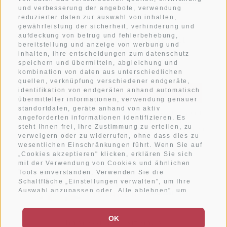
und verbesserung der angebote, verwendung
reduzierter daten zur auswahl von inhalten,
gewährleistung der sicherheit, verhinderung und
Newsletter anmelden
aufdeckung von betrug und fehlerbehebung,
bereitstellung und anzeige von werbung und
inhalten, ihre entscheidungen zum datenschutz
speichern und übermitteln, abgleichung und
kombination von daten aus unterschiedlichen
quellen, verknüpfung verschiedener endgeräte,
identifikation von endgeräten anhand automatisch
ANMELDEN
übermittelter informationen, verwendung genauer
standortdaten, geräte anhand von aktiv
Ich habe die
Datenschutzbestimmungen
gelesen und
angeforderten informationen identifizieren. Es
verstanden und stimme der Verarbeitung meiner
steht Ihnen frei, Ihre Zustimmung zu erteilen, zu
personenbezogenen Daten durch den Verantwortlichen zu
verweigern oder zu widerrufen, ohne dass dies zu
wesentlichen Einschränkungen führt. Wenn Sie auf
„Cookies akzeptieren" klicken, erklären Sie sich
mit der Verwendung von Cookies und ähnlichen
Tools einverstanden. Verwenden Sie die
Schaltfläche „Einstellungen verwalten", um Ihre
Auswahl anzupassen oder „Alle ablehnen", um
ohne Cookies fortzufahren, die nicht unbedingt
erforderlich sind. Sie können Ihre Einstellungen
jederzeit ändern, indem Sie auf den Link „Cookie-
OK
Impressum
Sitemap
Einstellungen" unten auf der Seite oder auf das