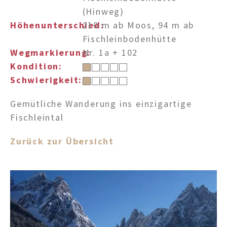
(Hinweg)
Tel.+39 0474 91 35 88
Höhenunterschied:
210 m ab Moos, 94 m ab
Fischleinbodenhütte
info@villastefania.com
Wegmarkierung:
Nr. 1a + 102
Kondition:
Schwierigkeit:
An der Botenbrücke 1
.
I-39038
Innichen
.
Südtirol . Dolomiten
Gemütliche Wanderung ins einzigartige
Fischleintal
Zurück zur Übersicht