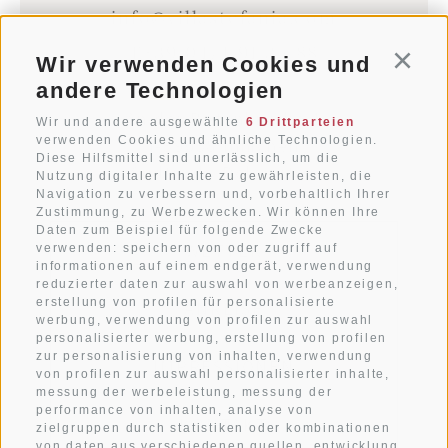
info@villastefania.com
T+39 0474 91 35 88
Wir verwenden Cookies und
Conti
andere Technologien
An der Botenbrücke 1
Wir und andere ausgewählte
6 Drittparteien
verwenden Cookies und ähnliche Technologien.
I-39038
Innichen
Diese Hilfsmittel sind unerlässlich, um die
Südtirol . Dolomiten
Nutzung digitaler Inhalte zu gewährleisten, die
Navigation zu verbessern und, vorbehaltlich Ihrer
Zustimmung, zu Werbezwecken. Wir können Ihre
Daten zum Beispiel für folgende Zwecke
WETTER
verwenden: speichern von oder zugriff auf
informationen auf einem endgerät, verwendung
reduzierter daten zur auswahl von werbeanzeigen,
erstellung von profilen für personalisierte
ANREISE
werbung, verwendung von profilen zur auswahl
personalisierter werbung, erstellung von profilen
zur personalisierung von inhalten, verwendung
IMPRESSIONEN
von profilen zur auswahl personalisierter inhalte,
messung der werbeleistung, messung der
performance von inhalten, analyse von
KONTAKT
zielgruppen durch statistiken oder kombinationen
von daten aus verschiedenen quellen, entwicklung